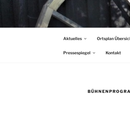
Zum
Inhalt
KUNSTFES
springen
…Land in Sicht!
Aktuelles
Ortsplan Übersic
Pressespiegel
Kontakt
BÜHNENPROGR