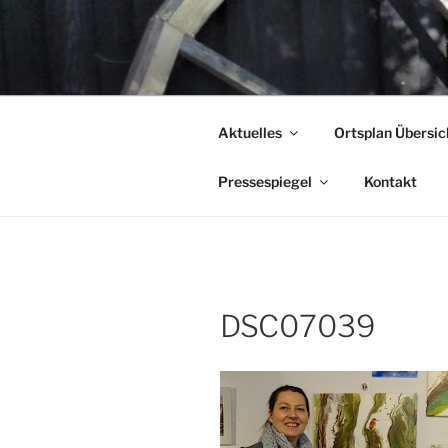
Zum
Inhalt
KUNSTFES
springen
…Land in Sicht!
Aktuelles
Ortsplan Übersic
Pressespiegel
Kontakt
DSC07039