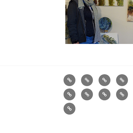
Aktuelles
Ortsplan
Kunstorte
Künst
Übersicht
Impressionen
Verein
Pressespiegel
Konta
Impressum