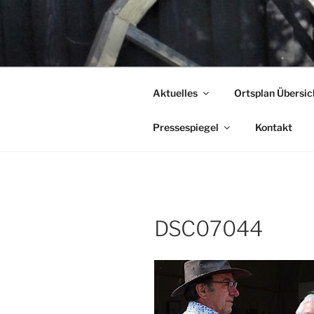
Zum
Inhalt
KUNSTFES
springen
…Land in Sicht!
Aktuelles
Ortsplan Übersic
Pressespiegel
Kontakt
DSC07044