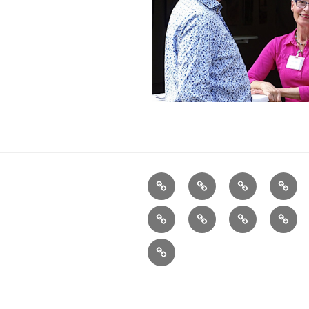
Aktuelles
Ortsplan
Kunstorte
Künst
Übersicht
Impressionen
Verein
Pressespiegel
Konta
Impressum