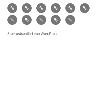
Aktuelles
Ortsplan
Kunstorte
Künstler
Bühnenprogramm
Impressionen
Übersicht
Verein
Pressespiegel
Kontakt
Datenschutzerklärung
Impressum
Stolz präsentiert von WordPress