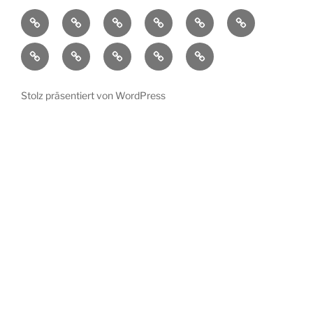
Aktuelles
Ortsplan
Kunstorte
Künstler
Bühnenprogramm
Impressionen
Übersicht
Verein
Pressespiegel
Kontakt
Datenschutzerklärung
Impressum
Stolz präsentiert von WordPress