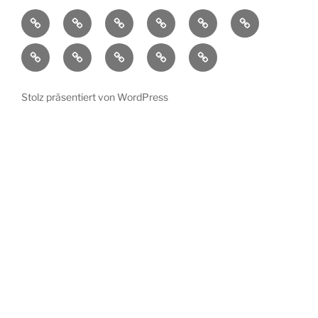
Aktuelles
Ortsplan
Kunstorte
Künstler
Bühnenprogramm
Impressionen
Übersicht
Verein
Pressespiegel
Kontakt
Datenschutzerklärung
Impressum
Stolz präsentiert von WordPress