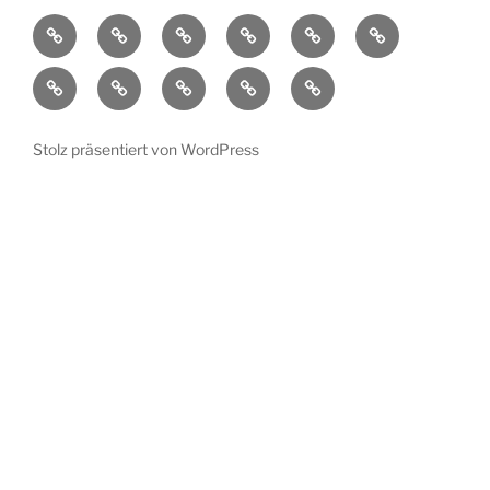
Aktuelles
Ortsplan
Kunstorte
Künstler
Bühnenprogramm
Impressionen
Übersicht
Verein
Pressespiegel
Kontakt
Datenschutzerklärung
Impressum
Stolz präsentiert von WordPress