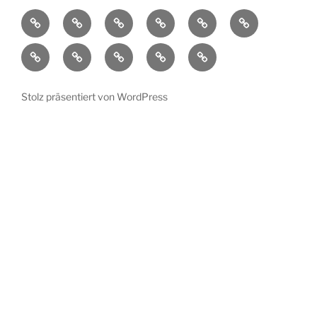
Aktuelles
Ortsplan
Kunstorte
Künstler
Bühnenprogramm
Impressionen
Übersicht
Verein
Pressespiegel
Kontakt
Datenschutzerklärung
Impressum
Stolz präsentiert von WordPress