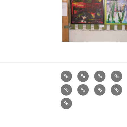
Aktuelles
Ortsplan
Kunstorte
Künst
Übersicht
Impressionen
Verein
Pressespiegel
Konta
Impressum