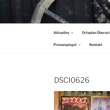
Zum
Inhalt
KUNSTFES
springen
…Land in Sicht!
Aktuelles
Ortsplan Übersic
Pressespiegel
Kontakt
DSCI0626