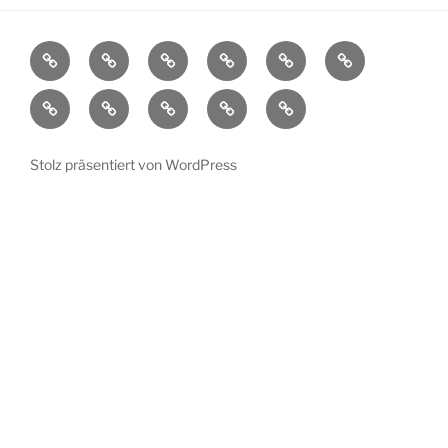
Aktuelles
Ortsplan
Kunstorte
Künstler
Bühnenprogramm
Impressionen
Übersicht
Verein
Pressespiegel
Kontakt
Datenschutzerklärung
Impressum
Stolz präsentiert von WordPress