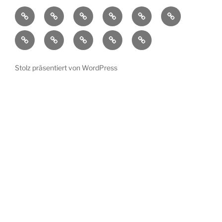
Aktuelles
Ortsplan
Kunstorte
Künstler
Bühnenprogramm
Impressionen
Übersicht
Verein
Pressespiegel
Kontakt
Datenschutzerklärung
Impressum
Stolz präsentiert von WordPress