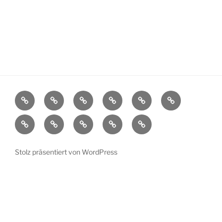
Aktuelles
Ortsplan
Kunstorte
Künstler
Bühnenprogramm
Impressionen
Übersicht
Verein
Pressespiegel
Kontakt
Datenschutzerklärung
Impressum
Stolz präsentiert von WordPress