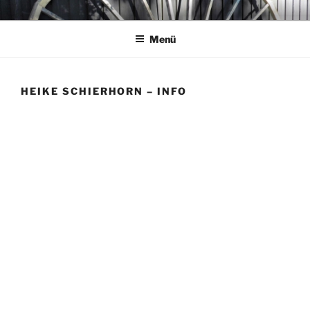
Zum
KUNSTFEST GARLSTORF
…Land in Sicht!
Inhalt
Menü
springen
HEIKE SCHIERHORN – INFO